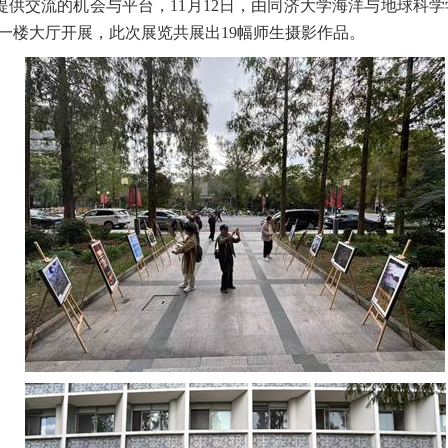
提供交流的机会与平台，
11
月
12
日，由同济大学海洋与地球科学
一楼大厅开展，此次展览共展出
19
幅师生摄影作品。