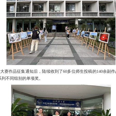
影大赛作品征集通知后，陆续收到了
60
多位师生投稿的
140
余副作
系列不同组别的单项奖。