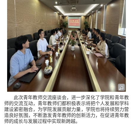
此次青年教师交流座谈会，进一步深化了学院和青年教
师的交流互动，
青年教师们都积极表示
将把个人发展和学科
建设紧密融合，为学院发展贡献力量，
学院也将持续
努力营
造良好氛围，
不断
激发
青年教师的
创新活力，在
促进青年教
师的成长与发展过程中实现新跨越。