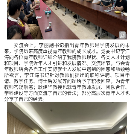
交流会上，李丽副书记指出青年教师是学院发展的未
来，学院历来高度重视青年教师的成长成才。党委书记李江
涛向各位青年教师详细介绍了我院教师现状、各类人才计划
和项目、学院近年人才引进和发展情况。交流环节，
与会青
年教师结合各自工作实际
就个人发展中遇到的困惑和瓶颈畅
所欲言，
李江涛书记
针对教师们提出的职称评聘、项目申
请、教学任务、博士后发展等问题给予了
积极回应，为青年
教师答疑解惑
；耿建华教授也就青年教师发展、团队合作、
学科建设
等方面交流了自己的看法；
部分高层次青年人才也
分享了自己的经验
。